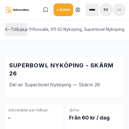
Skip to main content
+ Konto
SV
FB
Tillbaka
Rosvalla, 611 62 Nyköping, Superbowl Nyköping
SUPERBOWL NYKÖPING - SKÄRM
26
Del av Superbowl Nyköping — Skärm 26
Kontakter per månad
Pris
-
Från 60 kr / dag