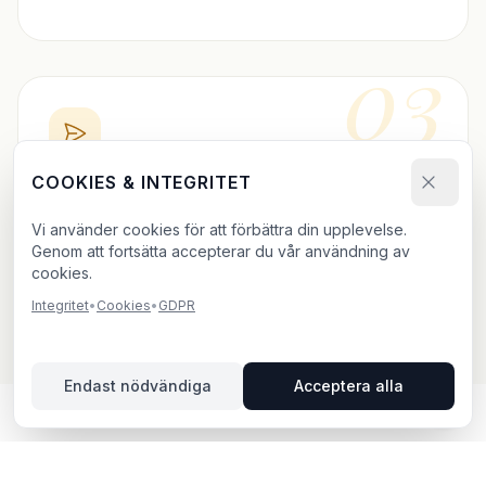
03
COOKIES & INTEGRITET
BOKA DIREKT
Vi använder cookies för att förbättra din upplevelse.
Skicka bokningsförfrågan och ladda upp ditt material.
Genom att fortsätta accepterar du vår användning av
Vi bekräftar inom 24h.
cookies.
Integritet
•
Cookies
•
GDPR
Endast nödvändiga
Acceptera alla
UTOMHUSREKLAM I ÅKARP –