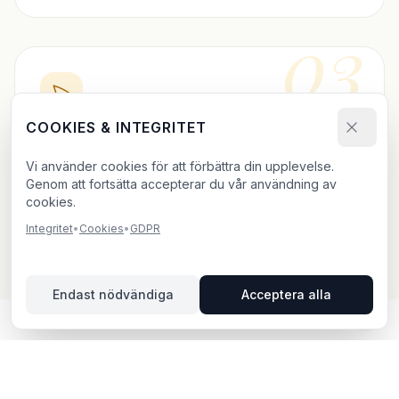
03
COOKIES & INTEGRITET
BOKA DIREKT
Vi använder cookies för att förbättra din upplevelse.
Skicka bokningsförfrågan och ladda upp ditt material.
Genom att fortsätta accepterar du vår användning av
Vi bekräftar inom 24h.
cookies.
Integritet
•
Cookies
•
GDPR
Endast nödvändiga
Acceptera alla
UTOMHUSREKLAM I BJUV –
DIN GUIDE