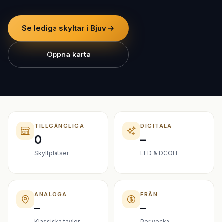
Se lediga skyltar i Bjuv
Öppna karta
TILLGÄNGLIGA
DIGITALA
0
–
Skyltplatser
LED & DOOH
ANALOGA
FRÅN
–
–
Klassiska tavlor
Per vecka