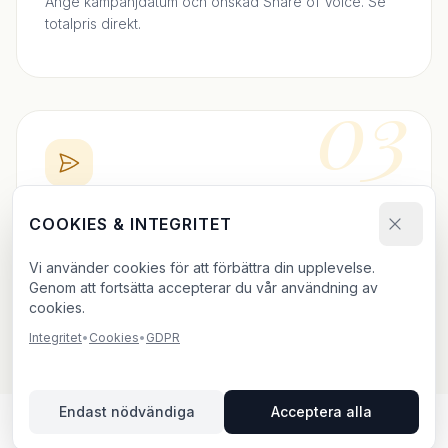
Ange kampanjdatum och önskad Share of Voice. Se
totalpris direkt.
03
BOKA DIREKT
COOKIES & INTEGRITET
Skicka bokningsförfrågan och ladda upp ditt material.
Vi använder cookies för att förbättra din upplevelse.
Vi bekräftar inom 24h.
Genom att fortsätta accepterar du vår användning av
cookies.
Integritet
•
Cookies
•
GDPR
Endast nödvändiga
Acceptera alla