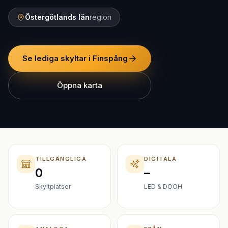
Östergötlands län
region
Se lediga skyltar i Finspång
Öppna karta
TILLGÄNGLIGA
DIGITALA
0
–
Skyltplatser
LED & DOOH