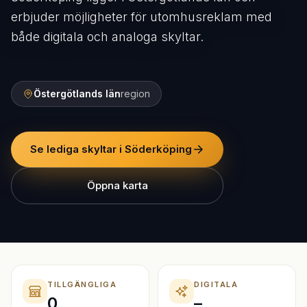
erbjuder möjligheter för utomhusreklam med
både digitala och analoga skyltar.
Östergötlands län
region
Se lediga skyltar i Söderköping
Öppna karta
TILLGÄNGLIGA
DIGITALA
0
–