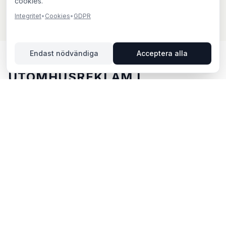
cookies.
Integritet
•
Cookies
•
GDPR
Endast nödvändiga
Acceptera alla
UTOMHUSREKLAM I
SÖDERKÖPING – DIN GUIDE
Söderköping, beläget i Östergötlands län, erbjuder
unika möjligheter för utomhusreklam. Söderköping
ligger i Östergötlands län och erbjuder möjligheter för
utomhusreklam med både digitala och analoga skyltar.
Via BillboardBee kan du enkelt jämföra skyltar, se
trafikdata och boka direkt online.
POPULÄRA OMRÅDEN FÖR