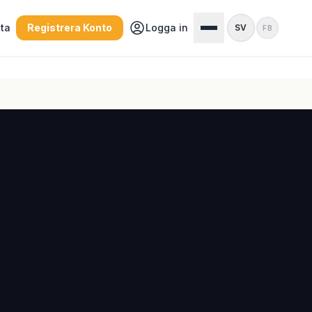
sta
Registrera Konto
Logga in
SV
FB