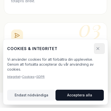
totalpris direkt.
03
COOKIES & INTEGRITET
BOKA DIREKT
Skicka bokningsförfrågan och ladda upp ditt material.
Vi använder cookies för att förbättra din upplevelse.
Vi bekräftar inom 24h.
Genom att fortsätta accepterar du vår användning av
cookies.
Integritet
•
Cookies
•
GDPR
Endast nödvändiga
Acceptera alla
UTOMHUSREKLAM I TROSA –