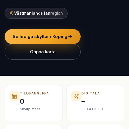
Västmanlands län
region
Se lediga skyltar i Köping
Öppna karta
TILLGÄNGLIGA
DIGITALA
0
–
Skyltplatser
LED & DOOH