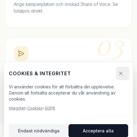
Ange kampanjdatum och önskad Share of Voice. Se
totalpris direkt.
03
BOKA DIREKT
COOKIES & INTEGRITET
Skicka bokningsförfrågan och ladda upp ditt material.
Vi använder cookies för att förbättra din upplevelse.
Vi bekräftar inom 24h.
Genom att fortsätta accepterar du vår användning av
cookies.
Integritet
•
Cookies
•
GDPR
Endast nödvändiga
Acceptera alla