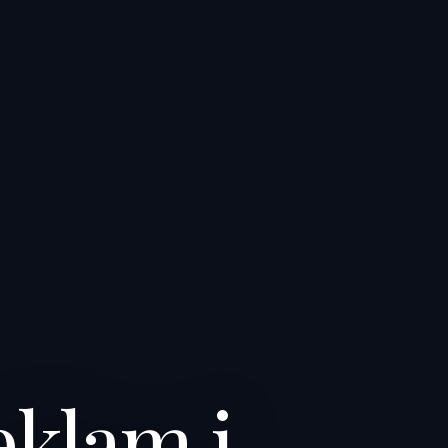
klam i