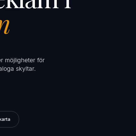
n
r möjligheter för
loga skyltar.
karta