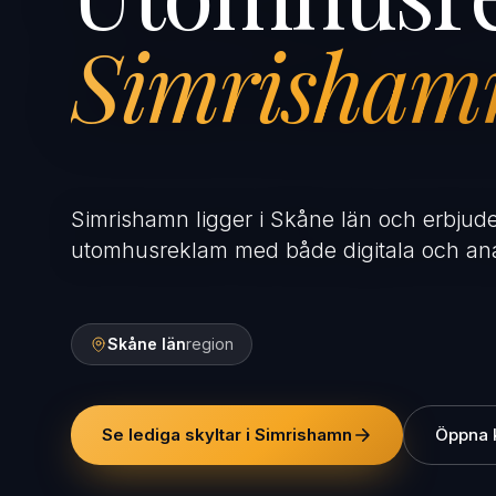
Simrisham
Simrishamn ligger i Skåne län och erbjude
utomhusreklam med både digitala och ana
Skåne län
region
Se lediga skyltar i Simrishamn
Öppna 