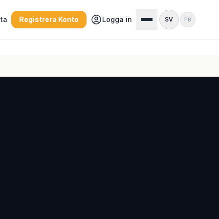
sta
Registrera Konto
Logga in
SV
FB