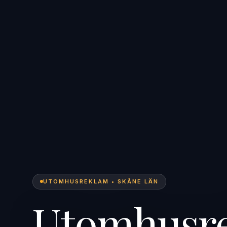
UTOMHUSREKLAM • SKÅNE LÄN
Utomhusre