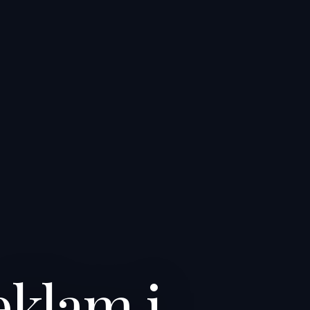
klam i