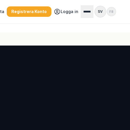
sta
Registrera Konto
Logga in
SV
FB