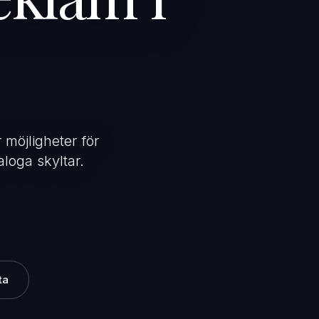
 möjligheter för
loga skyltar.
ta