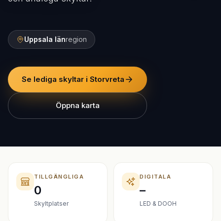
Uppsala län
region
Se lediga skyltar i Storvreta
Öppna karta
TILLGÄNGLIGA
DIGITALA
0
–
Skyltplatser
LED & DOOH