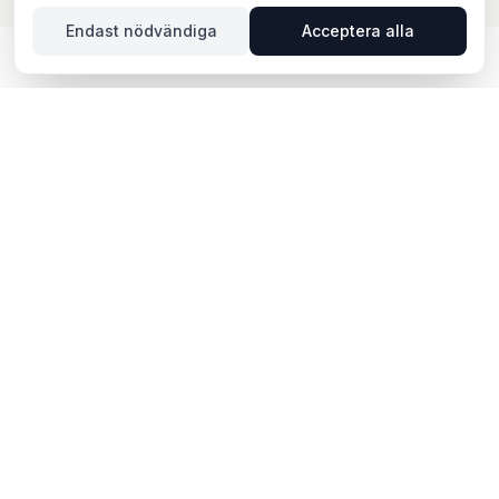
Endast nödvändiga
Acceptera alla
UTOMHUSREKLAM I
STORVRETA – DIN GUIDE
Storvreta, beläget i Uppsala län, erbjuder unika
möjligheter för utomhusreklam. Storvreta ligger i
Uppsala län och erbjuder möjligheter för
utomhusreklam med både digitala och analoga skyltar.
Via BillboardBee kan du enkelt jämföra skyltar, se
trafikdata och boka direkt online.
POPULÄRA OMRÅDEN FÖR
UTOMHUSREKLAM I STORVRETA